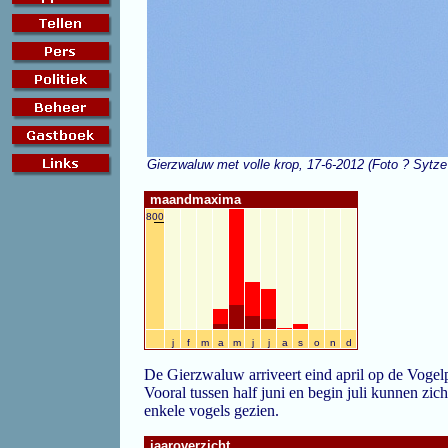
Gierzwaluw met volle krop, 17-6-2012 (Foto ? Sytz
maandmaxima
800
j
f
m
a
m
j
j
a
s
o
n
d
De Gierzwaluw arriveert eind april op de Vogelp
Vooral tussen half juni en begin juli kunnen zi
enkele vogels gezien.
jaaroverzicht