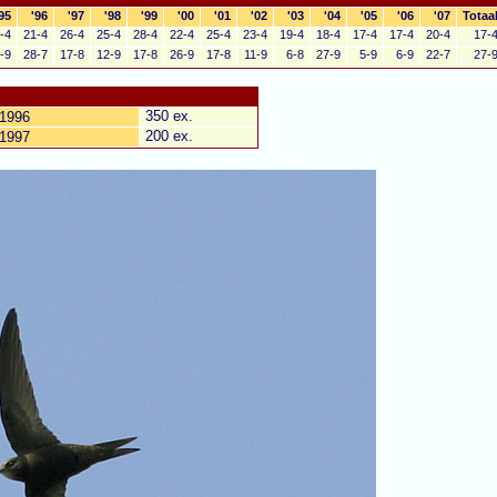
95
'96
'97
'98
'99
'00
'01
'02
'03
'04
'05
'06
'07
Totaa
-4
21-4
26-4
25-4
28-4
22-4
25-4
23-4
19-4
18-4
17-4
17-4
20-4
17-
-9
28-7
17-8
12-9
17-8
26-9
17-8
11-9
6-8
27-9
5-9
6-9
22-7
27-
350 ex.
-1996
200 ex.
-1997