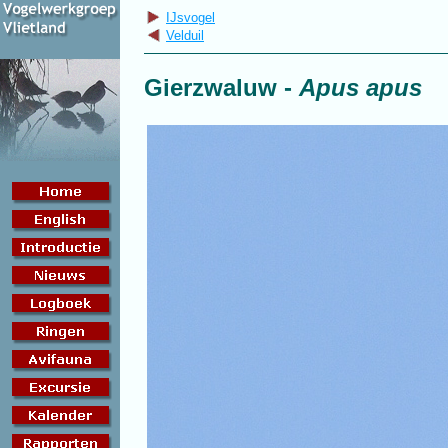
IJsvogel
Velduil
Gierzwaluw
-
Apus apus