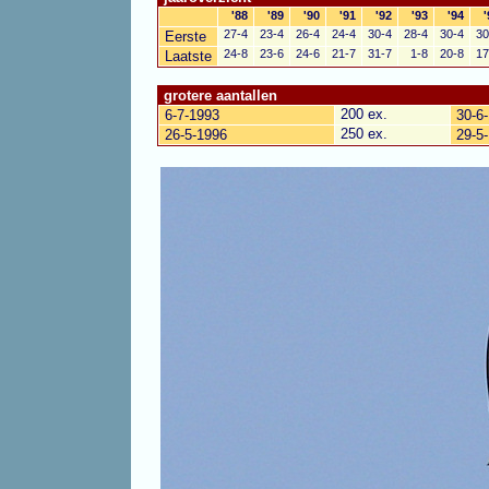
'88
'89
'90
'91
'92
'93
'94
'
27-4
23-4
26-4
24-4
30-4
28-4
30-4
30
Eerste
24-8
23-6
24-6
21-7
31-7
1-8
20-8
17
Laatste
grotere aantallen
200 ex.
6-7-1993
30-6
250 ex.
26-5-1996
29-5