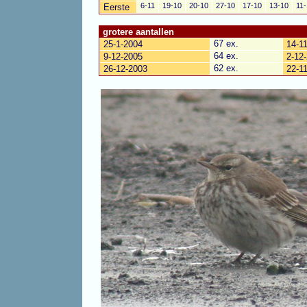
6-11
19-10
20-10
27-10
17-10
13-10
11
Eerste
grotere aantallen
67 ex.
25-1-2004
14-1
64 ex.
9-12-2005
2-12
62 ex.
26-12-2003
22-1