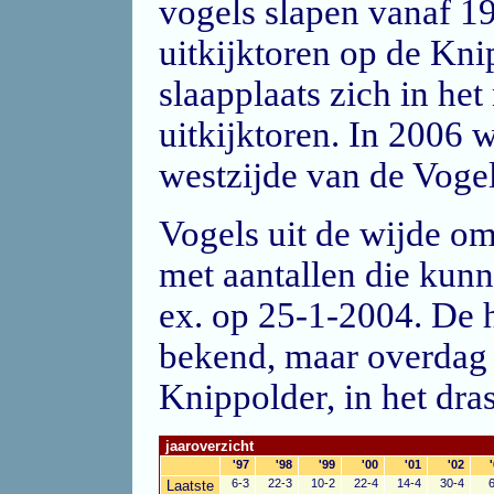
vogels slapen vanaf 19
uitkijktoren op de Kni
slaapplaats zich in he
uitkijktoren. In 2006 w
westzijde van de Vogel
Vogels uit de wijde o
met aantallen die kun
ex. op 25-1-2004. De h
bekend, maar overdag 
Knippolder, in het dra
jaaroverzicht
'97
'98
'99
'00
'01
'02
6-3
22-3
10-2
22-4
14-4
30-4
Laatste