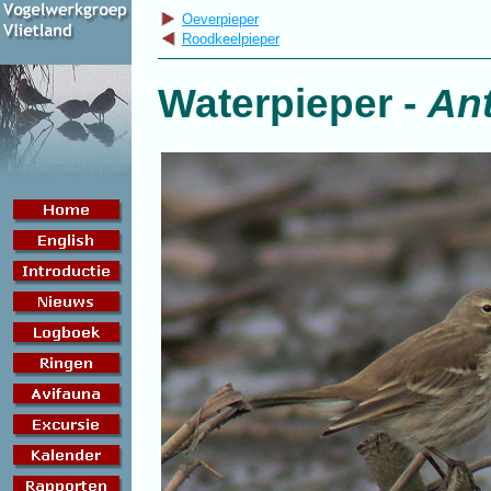
Oeverpieper
Roodkeelpieper
Waterpieper
-
Ant