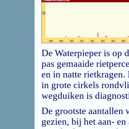
20
88
89
90
91
92
93
94
95
De Waterpieper is op d
pas gemaaide rietperce
en in natte rietkragen.
in grote cirkels rondvl
wegduiken is diagnosti
De grootste aantallen 
gezien, bij het aan- en