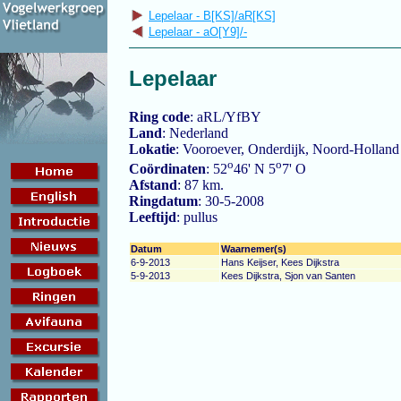
Lepelaar - B[KS]/aR[KS]
Lepelaar - aO[Y9]/-
Lepelaar
Ring code
: aRL/YfBY
Land
: Nederland
Lokatie
: Vooroever, Onderdijk, Noord-Holland
o
o
Coördinaten
: 52
46' N 5
7' O
Afstand
: 87 km.
Ringdatum
: 30-5-2008
Leeftijd
: pullus
Datum
Waarnemer(s)
6-9-2013
Hans Keijser, Kees Dijkstra
5-9-2013
Kees Dijkstra, Sjon van Santen