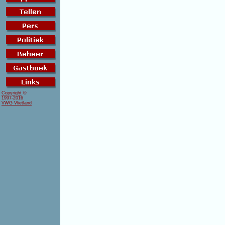
Copyright
©
1997-2016
VWG Vlietland