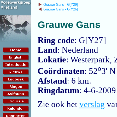
Grauwe Gans - G[Y29]
Grauwe Gans - G[Y26]
Grauwe Gans
Ring code
: G[Y27]
Land
: Nederland
Lokatie
: Westerpark,
o
Coördinaten
: 52
3' N
Afstand
: 6 km.
Ringdatum
: 4-6-2009
Zie ook het
verslag
van