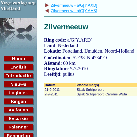
Zilvermeeuw - a/G[Y.AXD]
Zilvermeeuw - a/G[Y.AHS]
Zilvermeeuw
Ring code
: a/G[Y.ARD]
Land
: Nederland
Lokatie
: Forteiland, IJmuiden, Noord-Holland
o
o
Coördinaten
: 52
38' N 4
34' O
Afstand
: 60 km.
Ringdatum
: 5-7-2010
Leeftijd
: pullus
Datum
Waarnemer(s)
21-9-2011
Sjaak Schilperoort
2-9-2011
Sjaak Schilperoort, Caroline Walta