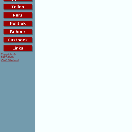
Copyright
©
1997-2016
VWG Vlietland